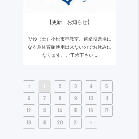
【更新 お知らせ】
7/19（土）小松市串教室、選挙投票場に
なる為体育館使用出来ないのでお休みに
なります。ご了承下さい...
1
2
3
4
5
6
7
8
9
10
11
12
13
14
15
16
17
18
19
20
21