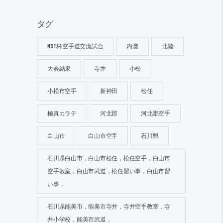
タグ
NST杯空手道交流試合
内灘
北陸
大会結果
寺井
小松
小松市空手
新神田
松任
極真カラテ
河北郡
河北郡空手
白山市
白山市空手
石川県
石川県白山市，白山市松任，松任空手，白山市
空手教室，白山市武道，松任習い事，白山市習
い事，
石川県能美市，能美市寺井，寺井空手教室，寺
井小学校，能美市武道，