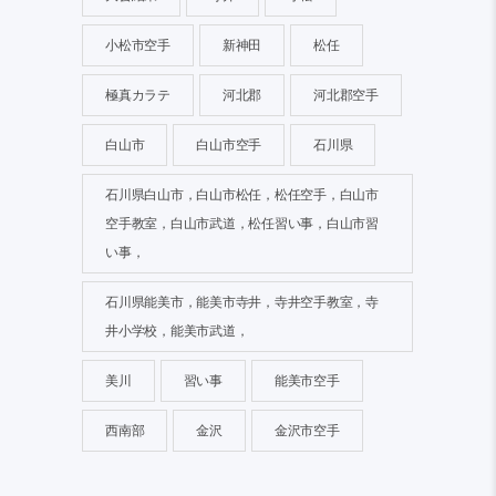
小松市空手
新神田
松任
極真カラテ
河北郡
河北郡空手
白山市
白山市空手
石川県
石川県白山市，白山市松任，松任空手，白山市
空手教室，白山市武道，松任習い事，白山市習
い事，
石川県能美市，能美市寺井，寺井空手教室，寺
井小学校，能美市武道，
美川
習い事
能美市空手
西南部
金沢
金沢市空手