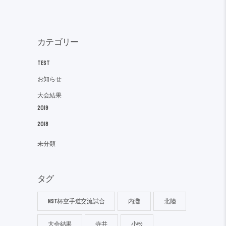
カテゴリー
TEST
お知らせ
大会結果
2019
2018
未分類
タグ
NST杯空手道交流試合
内灘
北陸
大会結果
寺井
小松