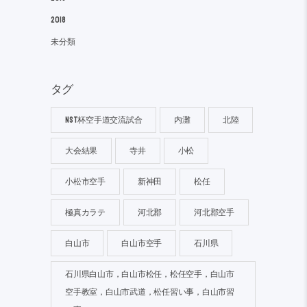
2018
未分類
タグ
NST杯空手道交流試合
内灘
北陸
大会結果
寺井
小松
小松市空手
新神田
松任
極真カラテ
河北郡
河北郡空手
白山市
白山市空手
石川県
石川県白山市，白山市松任，松任空手，白山市
空手教室，白山市武道，松任習い事，白山市習