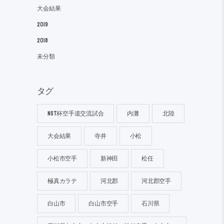
大会結果
2019
2018
未分類
タグ
NST杯空手道交流試合
内灘
北陸
大会結果
寺井
小松
小松市空手
新神田
松任
極真カラテ
河北郡
河北郡空手
白山市
白山市空手
石川県