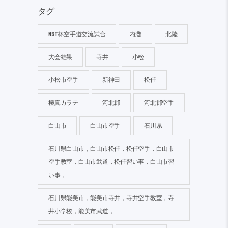
タグ
NST杯空手道交流試合
内灘
北陸
大会結果
寺井
小松
小松市空手
新神田
松任
極真カラテ
河北郡
河北郡空手
白山市
白山市空手
石川県
石川県白山市，白山市松任，松任空手，白山市
空手教室，白山市武道，松任習い事，白山市習
い事，
石川県能美市，能美市寺井，寺井空手教室，寺
井小学校，能美市武道，