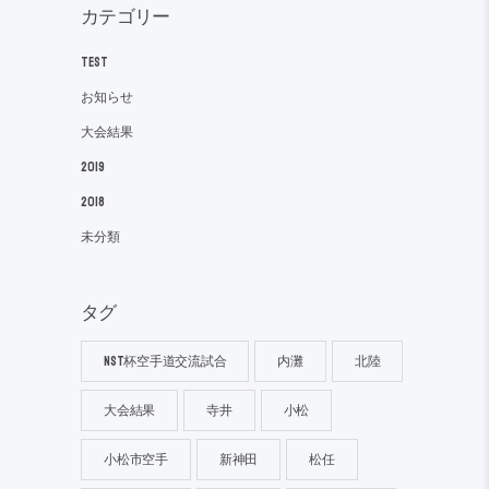
カテゴリー
TEST
お知らせ
大会結果
2019
2018
未分類
タグ
NST杯空手道交流試合
内灘
北陸
大会結果
寺井
小松
小松市空手
新神田
松任