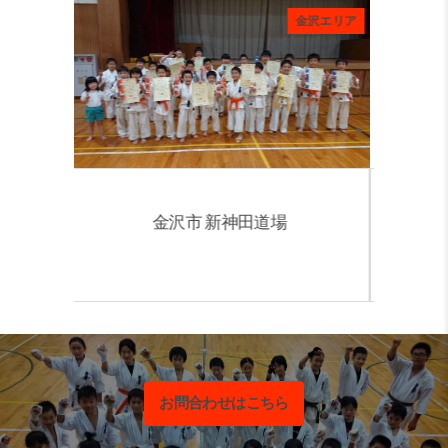
金沢エリア
金沢エリア
神田道場
金沢市 西南部道場
お問合わせはこちら